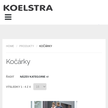
HOME
/
PRODUKTY
/
KOČÁRKY
Kočárky
ŘADIT
NÁZEV KATEGORIE +/-
VÝSLEDKY 1 - 4 Z 4