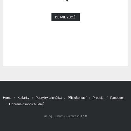
DETAIL ZBOŽÍ
Home
Kočárky
Postýlky a lehátka
Příslušenství
Prodejci
Facebook
Ochrana osobních údajů
© Ing. Lubomír Fiedler 2017-8