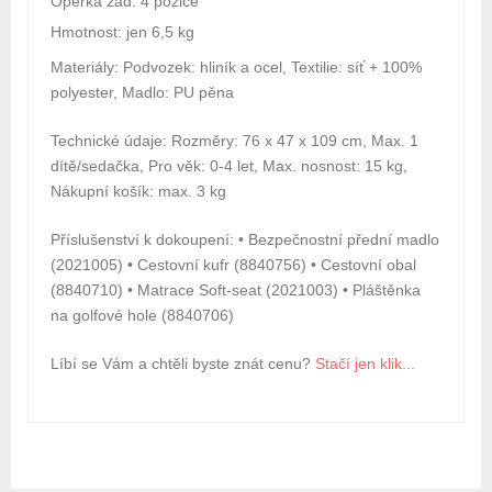
Opěrka zad: 4 pozice
Hmotnost: jen 6,5 kg
Materiály: Podvozek: hliník a ocel, Textilie: síť + 100%
polyester, Madlo: PU pěna
Technické údaje: Rozměry: 76 x 47 x 109 cm, Max. 1
dítě/sedačka, Pro věk: 0-4 let, Max. nosnost: 15 kg,
Nákupní košík: max. 3 kg
Příslušenství k dokoupení: • Bezpečnostní přední madlo
(2021005) • Cestovní kufr (8840756) • Cestovní obal
(8840710) • Matrace Soft-seat (2021003) • Pláštěnka
na golfové hole (8840706)
Líbí se Vám a chtěli byste znát cenu?
Stačí jen klik...