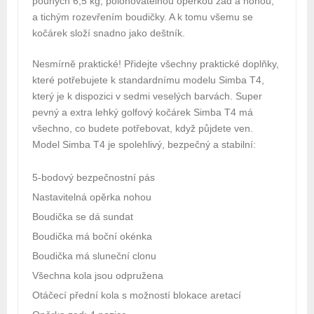
pouhých 6,5 kg, polohovatelnou opěrkou zad a nohou,
a tichým rozevřením boudičky. A k tomu všemu se
kočárek složí snadno jako deštník.
Nesmírně praktické! Přidejte všechny praktické doplňky,
které potřebujete k standardnímu modelu Simba T4,
který je k dispozici v sedmi veselých barvách. Super
pevný a extra lehký golfový kočárek Simba T4 má
všechno, co budete potřebovat, když půjdete ven.
Model Simba T4 je spolehlivý, bezpečný a stabilní:
5-bodový bezpečnostní pás
Nastavitelná opěrka nohou
Boudička se dá sundat
Boudička má boční okénka
Boudička má sluneční clonu
Všechna kola jsou odpružena
Otáčecí přední kola s možností blokace aretací