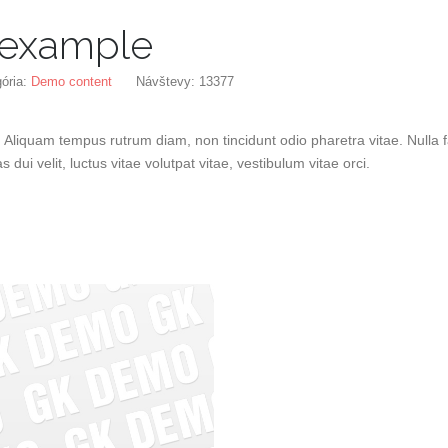
 example
ória:
Demo content
Návštevy: 13377
s. Aliquam tempus rutrum diam, non tincidunt odio pharetra vitae. Nulla fa
s dui velit, luctus vitae volutpat vitae, vestibulum vitae orci.