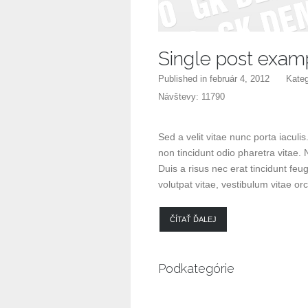
Single post exam
Published in
február 4, 2012
Kateg
Návštevy: 11790
Sed a velit vitae nunc porta iacul
non tincidunt odio pharetra vitae. Nu
Duis a risus nec erat tincidunt feugi
volutpat vitae, vestibulum vitae orc
ČÍTAŤ ĎALEJ
Podkategórie