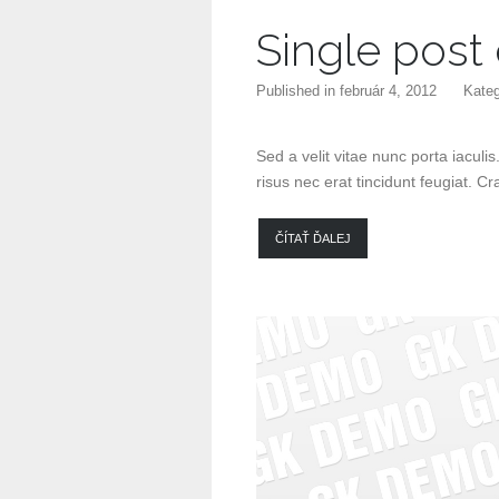
Single post
Published in
február 4, 2012
Kateg
Sed a velit vitae nunc porta iaculi
risus nec erat tincidunt feugiat. Cra
ČÍTAŤ ĎALEJ