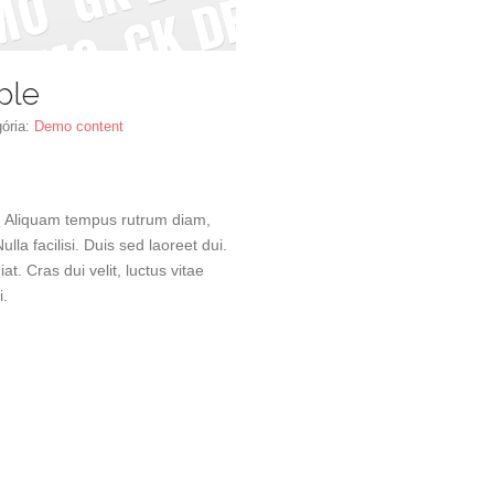
ple
ória:
Demo content
is. Aliquam tempus rutrum diam,
lla facilisi. Duis sed laoreet dui.
at. Cras dui velit, luctus vitae
i.